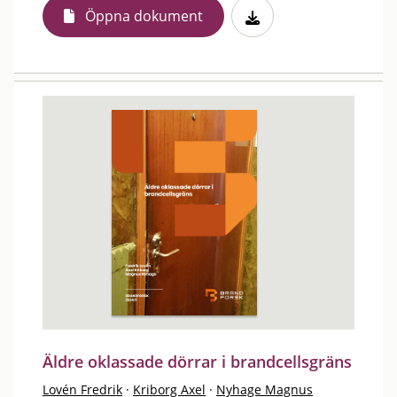
Öppna dokument
Äldre oklassade dörrar i brandcellsgräns
Lovén Fredrik
·
Kriborg Axel
·
Nyhage Magnus