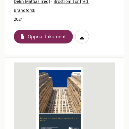
Delin Mattias [red]
·
Broström Tor [red]
Brandforsk
2021
Öppna dokument