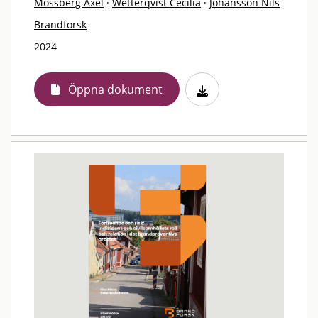
Mossberg Axel
·
Wetterqvist Cecilia
·
Johansson Nils
Brandforsk
2024
Öppna dokument