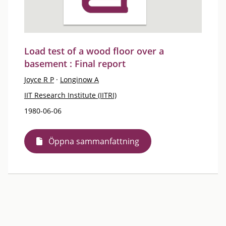
Load test of a wood floor over a
basement : Final report
Joyce R P
·
Longinow A
IIT Research Institute (IITRI)
1980-06-06
Öppna sammanfattning