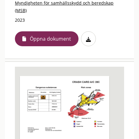
Myndigheten för samhällsskydd och beredskap
(MSB)
2023
Öppna dokument