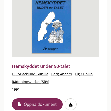
Hemskyddet under 90-talet
Hult-Backlund Gunilla
·
Berg Anders
·
Elg Gunilla
Räddningsverket (SRV)
1991
Öppna dokument