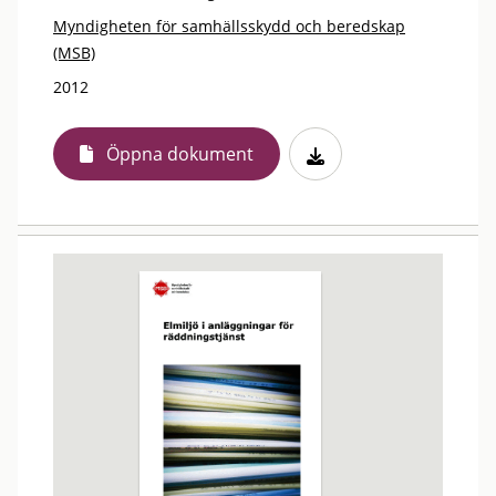
Myndigheten för samhällsskydd och beredskap
(MSB)
2012
Öppna dokument