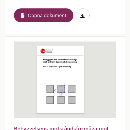
Öppna dokument
Bebyggelsens motståndsförmåga mot