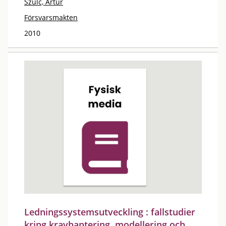
Szulc, Artur
Försvarsmakten
2010
Ledningssystemsutveckling : fallstudier
kring kravhantering, modellering och