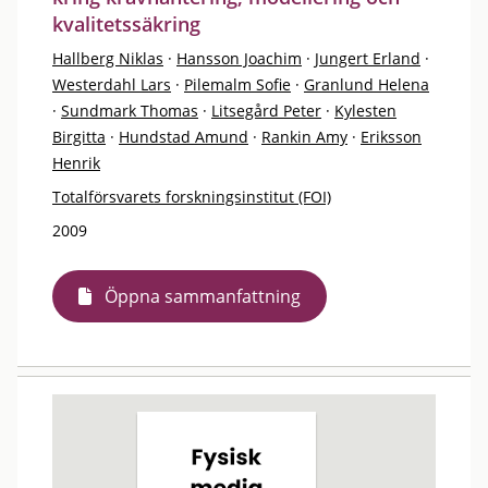
kvalitetssäkring
Hallberg Niklas
·
Hansson Joachim
·
Jungert Erland
·
Westerdahl Lars
·
Pilemalm Sofie
·
Granlund Helena
·
Sundmark Thomas
·
Litsegård Peter
·
Kylesten
Birgitta
·
Hundstad Amund
·
Rankin Amy
·
Eriksson
Henrik
Totalförsvarets forskningsinstitut (FOI)
2009
Öppna sammanfattning