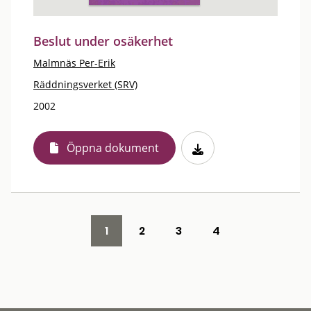
Beslut under osäkerhet
Malmnäs Per-Erik
Räddningsverket (SRV)
2002
Öppna dokument
1
2
3
4