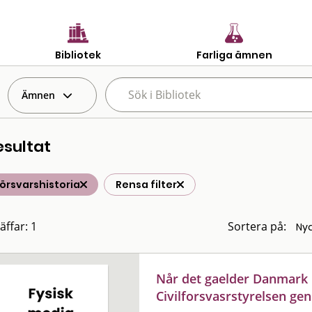
Bibliotek
Farliga ämnen
Ämnen
esultat
försvarshistoria
Rensa filter
äffar: 1
Sortera på:
Når det gaelder Danmark 
Civilforsvasrstyrelsen ge