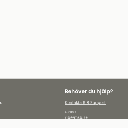
Behöver du hjälp?
öd
Kontakta RIB Support
E-POST
rib@msb.se