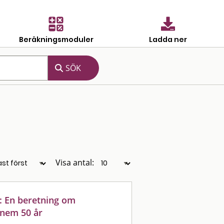
Beräkningsmoduler
Ladda ner
Visa antal:
: En beretning om
nnem 50 år