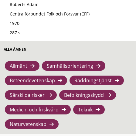
Roberts Adam
Centralförbundet Folk och Försvar (CFF)
1970
287 s.
ALLA ÄMNEN
Allmänt
Samhällsorientering
Beteendevetenskap
Räddningstjänst
Särskilda risker
Befolkningsskydd
Medicin och friskvård
Teknik
Naturvetenskap