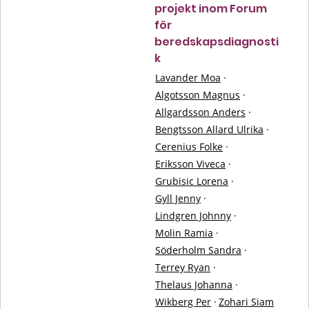
projekt inom Forum
för
beredskapsdiagnosti
k
Lavander Moa
·
Algotsson Magnus
·
Allgardsson Anders
·
Bengtsson Allard Ulrika
·
Cerenius Folke
·
Eriksson Viveca
·
Grubisic Lorena
·
Gyll Jenny
·
Lindgren Johnny
·
Molin Ramia
·
Söderholm Sandra
·
Terrey Ryan
·
Thelaus Johanna
·
Wikberg Per
·
Zohari Siam