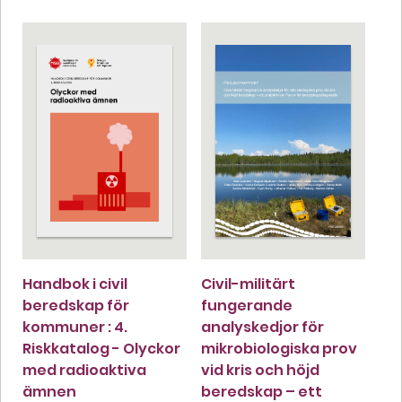
Handbok i civil
Civil-militärt
beredskap för
fungerande
kommuner : 4.
analyskedjor för
Riskkatalog - Olyckor
mikrobiologiska prov
med radioaktiva
vid kris och höjd
ämnen
beredskap – ett