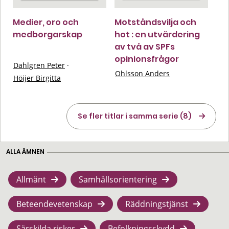
Medier, oro och
Motståndsvilja och
medborgarskap
hot : en utvärdering
av två av SPFs
opinionsfrågor
Dahlgren Peter
·
Ohlsson Anders
Höijer Birgitta
Se fler titlar i samma serie (8)
ALLA ÄMNEN
Allmänt
Samhällsorientering
Beteendevetenskap
Räddningstjänst
Särskilda risker
Befolkningsskydd