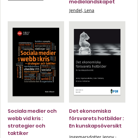
medielandskapet
Jendel, Lena
Sociala medier och
Det ekonomiska
webb vid kris :
försvarets hotbilder :
strategier och
En kunskapsöversikt
taktiker
Ingemarsdotter Jenny
·