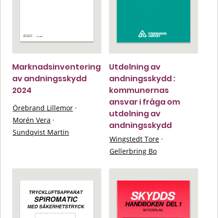
Marknadsinventering
Utdelning av
av andningsskydd
andningsskydd :
2024
kommunernas
ansvar i fråga om
Örebrand Lillemor
·
utdelning av
Morén Vera
·
andningsskydd
Sundqvist Martin
Wingstedt Tore
·
Gellerbring Bo