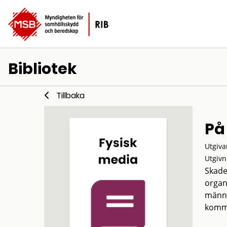
Bibliotek
Tillbaka
På
Utgiva
Utgivn
Skade
organ
männi
kommu