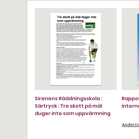
Sirenens Räddningsskola :
Rappor
Särtryck : Tre skott på mål
intern
duger inte som uppvärmning
Anderss