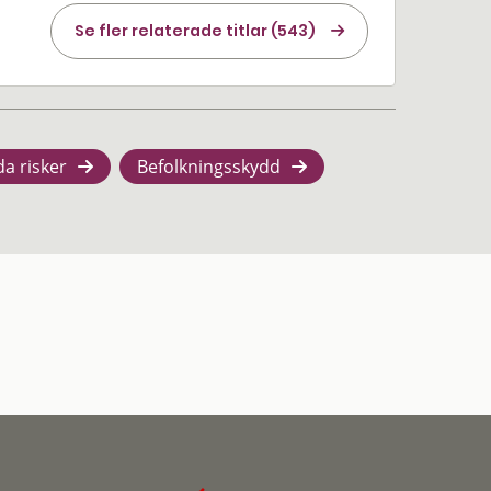
Se fler relaterade titlar (543)
da risker
Befolkningsskydd