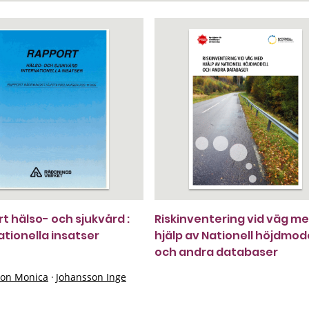
t hälso- och sjukvård :
Riskinventering vid väg m
ationella insatser
hjälp av Nationell höjdmode
och andra databaser
on Monica
·
Johansson Inge