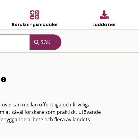
Beräkningsmoduler
Ladda ner
ge
erkan mellan offentliga och frivilliga
amlat såväl forskare som praktiskt utövande
rebyggande arbete och flera av landets