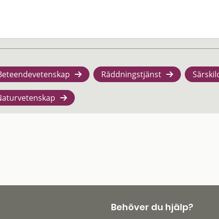
Beteendevetenskap
Räddningstjänst
Särskil
Naturvetenskap
Behöver du hjälp?