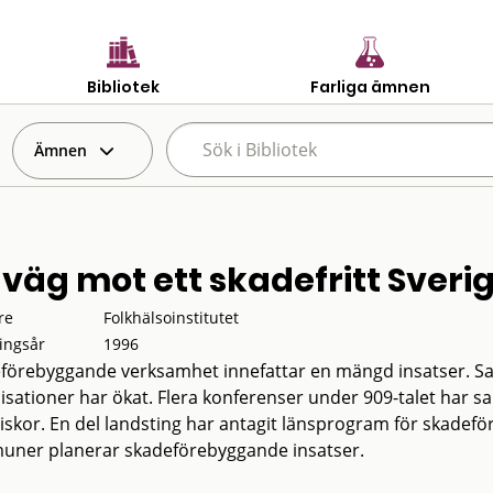
Bibliotek
Farliga ämnen
Ämnen
 väg mot ett skadefritt Sveri
re
Folkhälsoinstitutet
ingsår
1996
förebyggande verksamhet innefattar en mängd insatser. Samv
isationer har ökat. Flera konferenser under 909-talet har s
skor. En del landsting har antagit länsprogram för skadefö
ner planerar skadeförebyggande insatser.