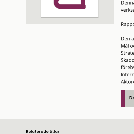
Denna
verks
Rappo
Den a
Mål o
Strate
Skado
föreb
Inter
Aktör
De
Relaterade titlar