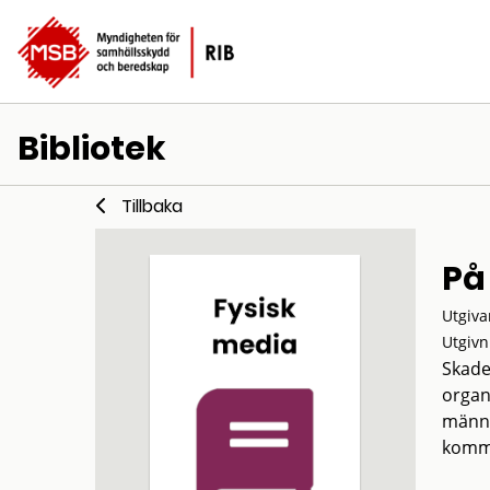
Bibliotek
Tillbaka
På
Utgiva
Utgivn
Skade
organ
männi
kommu