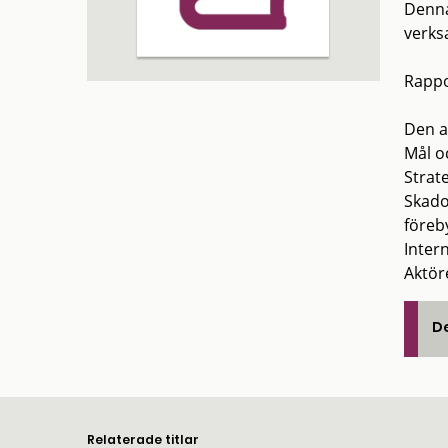
Denna
verks
Rappo
Den a
Mål o
Strate
Skado
föreb
Inter
Aktör
De
Relaterade titlar