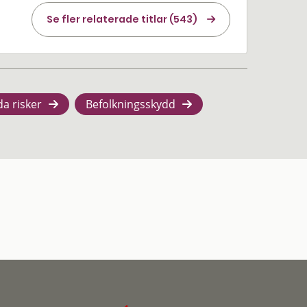
Se fler relaterade titlar (543)
da risker
Befolkningsskydd