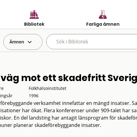
Bibliotek
Farliga ämnen
Ämnen
 väg mot ett skadefritt Sveri
re
Folkhälsoinstitutet
ingsår
1996
förebyggande verksamhet innefattar en mängd insatser. Samv
isationer har ökat. Flera konferenser under 909-talet har s
skor. En del landsting har antagit länsprogram för skadefö
ner planerar skadeförebyggande insatser.