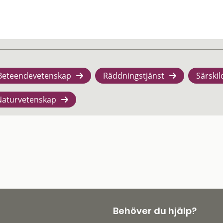
Beteendevetenskap
Räddningstjänst
Särskil
Naturvetenskap
Behöver du hjälp?