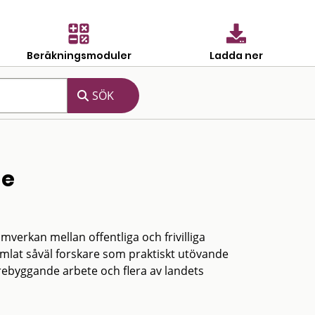
Beräkningsmoduler
Ladda ner
ge
erkan mellan offentliga och frivilliga
amlat såväl forskare som praktiskt utövande
rebyggande arbete och flera av landets