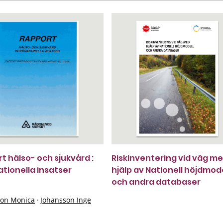
t hälso- och sjukvård :
Riskinventering vid väg m
ationella insatser
hjälp av Nationell höjdmode
och andra databaser
on Monica
·
Johansson Inge