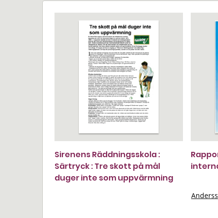
Sirenens Räddningsskola :
Rappor
Särtryck : Tre skott på mål
intern
duger inte som uppvärmning
Anderss