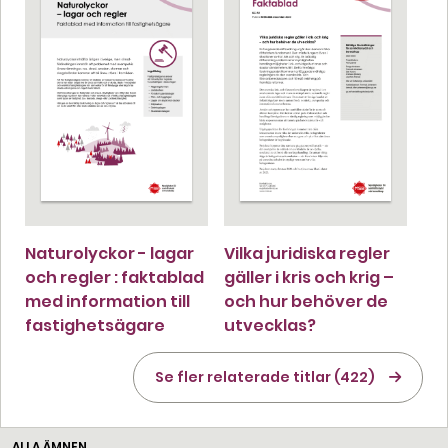
Naturolyckor - lagar
Vilka juridiska regler
och regler : faktablad
gäller i kris och krig –
med information till
och hur behöver de
fastighetsägare
utvecklas?
Se fler relaterade titlar (422)
ALLA ÄMNEN