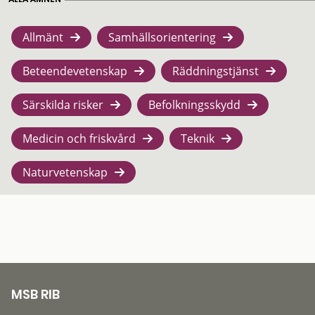
Allmänt
Samhällsorientering
Beteendevetenskap
Räddningstjänst
Särskilda risker
Befolkningsskydd
Medicin och friskvård
Teknik
Naturvetenskap
MSB RIB