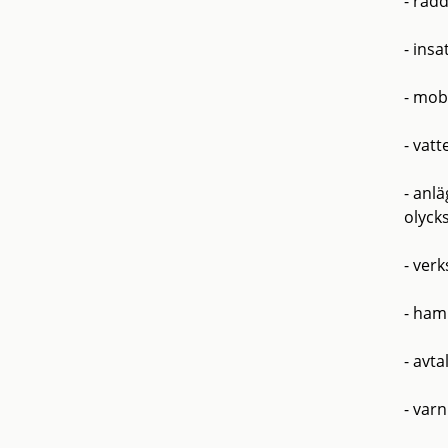
- räd
- insa
- mob
- vat
- anl
olyck
- ver
- ham
- avta
- var