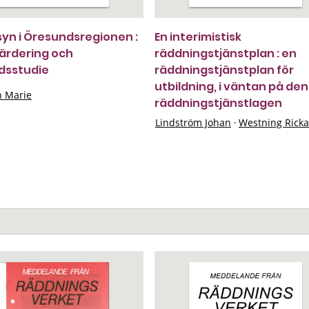
yn i Öresundsregionen :
En interimistisk
ärdering och
räddningstjänstplan : en
dsstudie
räddningstjänstplan för
utbildning, i väntan på de
 Marie
räddningstjänstlagen
Lindström Johan
·
Westning Rick