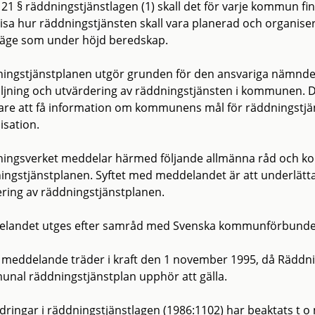
t 21 § räddningstjänstlagen (1) skall det för varje kommun fi
isa hur räddningstjänsten skall vara planerad och organi
läge som under höjd beredskap.
ingstjänstplanen utgör grunden för den ansvariga nämnde
ljning och utvärdering av räddningstjänsten i kommunen.
are att få information om kommunens mål för räddningstj
isation.
ingsverket meddelar härmed följande allmänna råd och
ingstjänstplanen. Syftet med meddelandet är att underlät
ering av räddningstjänstplanen.
landet utges efter samråd med Svenska kommunförbunde
 meddelande träder i kraft den 1 november 1995, då Räddn
nal räddningstjänstplan upphör att gälla.
ndringar i räddningstjänstlagen (1986:1102) har beaktats t o