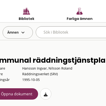
Bibliotek
Farliga ämnen
Ämnen
mmunal räddningstjänstpl
tare
Hansson Ingvar, Nilsson Roland
re
Räddningsverket (SRV)
ingsår
1995-10-05
Öppna dokument