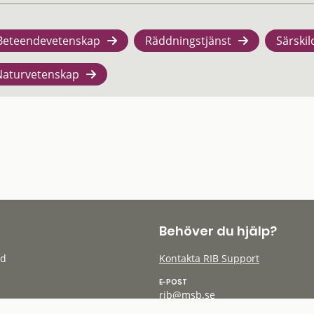
Beteendevetenskap
Räddningstjänst
Särskil
Naturvetenskap
Behöver du hjälp?
öd
Kontakta RIB Support
E-POST
rib@msb.se