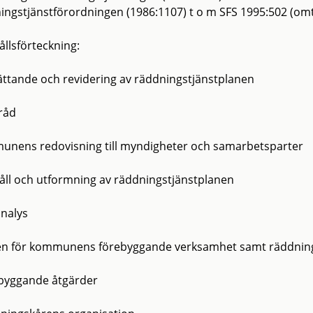
ingstjänstförordningen (1986:1107) t o m SFS 1995:502 (omt
ållsförteckning:
ttande och revidering av räddningstjänstplanen
råd
nens redovisning till myndigheter och samarbetsparter
åll och utformning av räddningstjänstplanen
analys
en för kommunens förebyggande verksamhet samt räddnin
ebyggande åtgärder