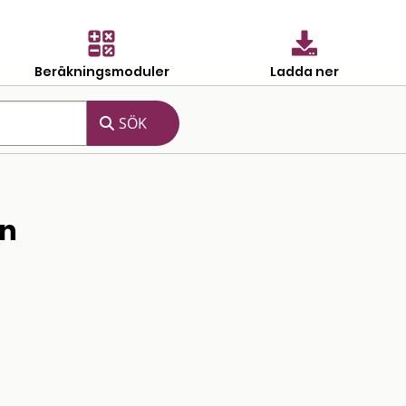
Beräkningsmoduler
Ladda ner
an