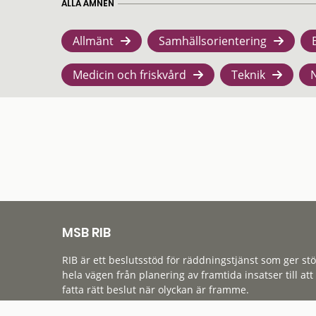
ALLA ÄMNEN
Allmänt
Samhällsorientering
Medicin och friskvård
Teknik
MSB RIB
RIB är ett beslutsstöd för räddningstjänst som ger st
hela vägen från planering av framtida insatser till att
fatta rätt beslut när olyckan är framme.