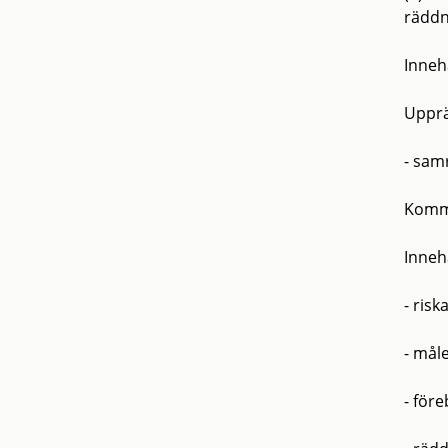
räddn
Inneh
Upprä
- sam
Kommu
Inneh
- risk
- mål
- för