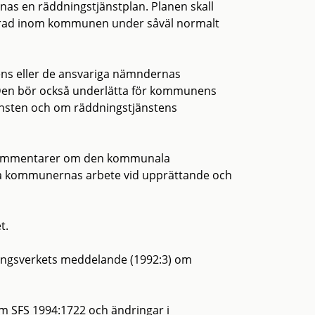
nnas en räddningstjänstplan. Planen skall
serad inom kommunen under såväl normalt
ns eller de ansvariga nämndernas
 Den bör också underlätta för kommunens
änsten och om räddningstjänstens
 kommentarer om den kommunala
ta kommunernas arbete vid upprättande och
t.
ingsverkets meddelande (1992:3) om
 m SFS 1994:1722 och ändringar i