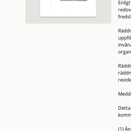
Enlig
redov
freds
Räddn
uppfö
invån
organ
Räddn
räddn
revid
Medde
Detta
kommu
(1) Ä