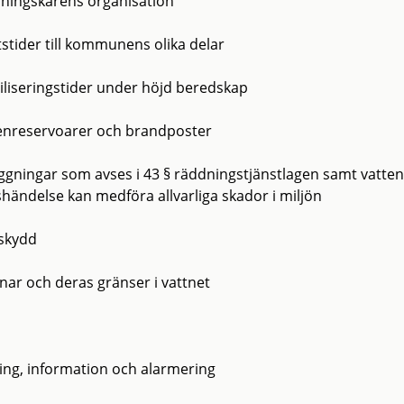
dningskårens organisation
tstider till kommunens olika delar
iliseringstider under höjd beredskap
tenreservoarer och brandposter
äggningar som avses i 43 § räddningstjänstlagen samt vatt
shändelse kan medföra allvarliga skador i miljön
kskydd
nar och deras gränser i vattnet
l
ning, information och alarmering