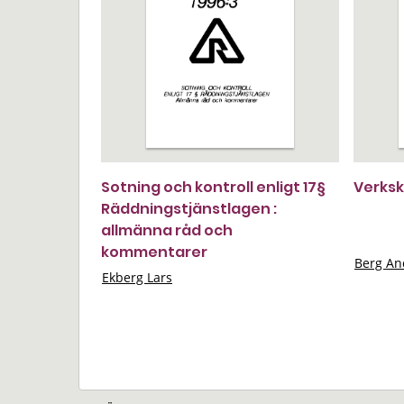
Sotning och kontroll enligt 17§
Verks
Räddningstjänstlagen :
allmänna råd och
kommentarer
Berg An
Ekberg Lars