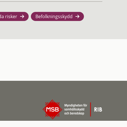
da risker
Befolkningsskydd