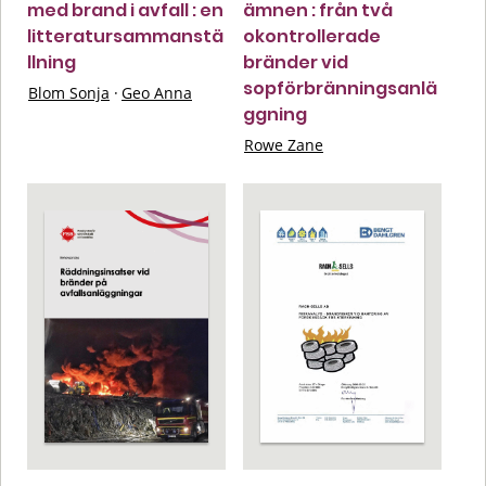
med brand i avfall : en
ämnen : från två
litteratursammanstä
okontrollerade
llning
bränder vid
sopförbränningsanlä
Blom Sonja
·
Geo Anna
ggning
Rowe Zane