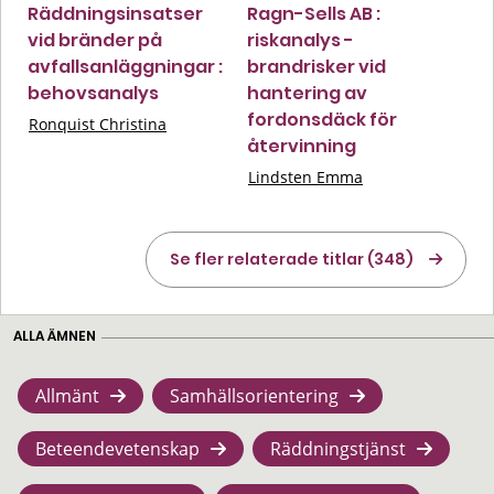
Räddningsinsatser
Ragn-Sells AB :
vid bränder på
riskanalys -
avfallsanläggningar :
brandrisker vid
behovsanalys
hantering av
fordonsdäck för
Ronquist Christina
återvinning
Lindsten Emma
Se fler relaterade titlar (348)
ALLA ÄMNEN
Allmänt
Samhällsorientering
Beteendevetenskap
Räddningstjänst