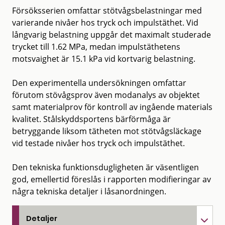
Försöksserien omfattar stötvågsbelastningar med
varierande nivåer hos tryck och impulstäthet. Vid
långvarig belastning uppgår det maximalt studerade
trycket till 1.62 MPa, medan impulstäthetens
motsvaighet är 15.1 kPa vid kortvarig belastning.
Den experimentella undersökningen omfattar
förutom stövågsprov även modanalys av objektet
samt materialprov för kontroll av ingående materials
kvalitet. Stålskyddsportens bärförmåga är
betryggande liksom tätheten mot stötvågsläckage
vid testade nivåer hos tryck och impulstäthet.
Den tekniska funktionsdugligheten är väsentligen
god, emellertid föreslås i rapporten modifieringar av
några tekniska detaljer i låsanordningen.
Detaljer