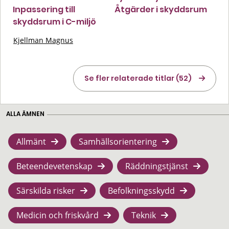
Inpassering till
Åtgärder i skyddsrum
skyddsrum i C-miljö
Kjellman Magnus
Se fler relaterade titlar (52)
ALLA ÄMNEN
Allmänt
Samhällsorientering
Beteendevetenskap
Räddningstjänst
Särskilda risker
Befolkningsskydd
Medicin och friskvård
Teknik