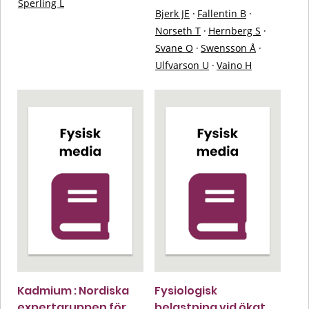
Sperling L
Bjerk JE
·
Fallentin B
·
Norseth T
·
Hernberg S
·
Svane O
·
Swensson Å
·
Ulfvarson U
·
Vaino H
Kadmium : Nordiska
Fysiologisk
expertgruppen för
belastning vid ökat