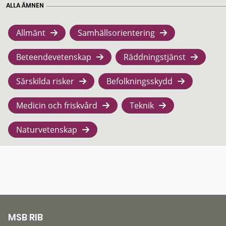
ALLA ÄMNEN
Allmänt
Samhällsorientering
Beteendevetenskap
Räddningstjänst
Särskilda risker
Befolkningsskydd
Medicin och friskvård
Teknik
Naturvetenskap
MSB RIB