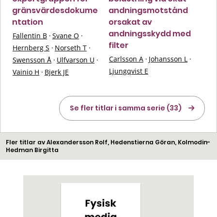
gränsvärdesdokume
andningsmotstånd
ntation
orsakat av
andningsskydd med
Fallentin B
·
Svane O
·
filter
Hernberg S
·
Norseth T
·
Carlsson A
·
Johansson L
·
Swensson Å
·
Ulfvarson U
·
Ljungqvist E
Vainio H
·
Bjerk JE
Se fler titlar i samma serie (33)
Fler titlar av Alexandersson Rolf, Hedenstierna Göran, Kolmodin-
Hedman Birgitta