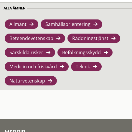
ALLA ÄMNEN
Allmänt
Samhällsorientering
Beteendevetenskap
Räddningstjänst
Särskilda risker
Befolkningsskydd
Medicin och friskvård
Teknik
Naturvetenskap
MSB RIB