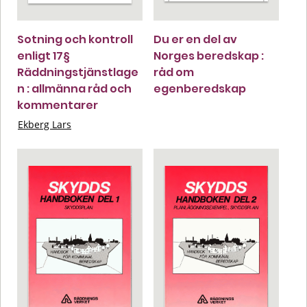
Sotning och kontroll
Du er en del av
enligt 17§
Norges beredskap :
Räddningstjänstlage
råd om
n : allmänna råd och
egenberedskap
kommentarer
Ekberg Lars