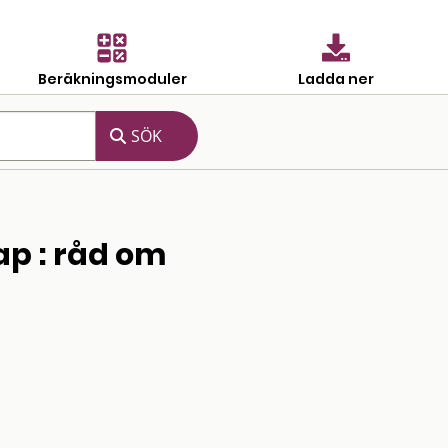
Beräkningsmoduler
Ladda ner
ap : råd om