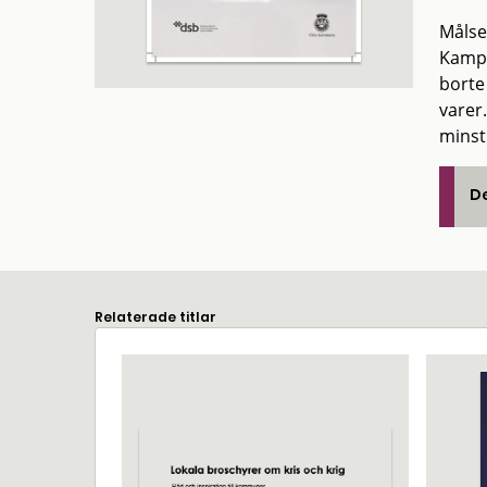
Målse
Kampa
borte 
varer
minst
De
Relaterade titlar