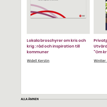
Lokala broschyrer om kris och
Privat
krig : råd och inspiration till
Utvärd
kommuner
”Om kr
Widell Kerstin
Wintter
ALLA ÄMNEN