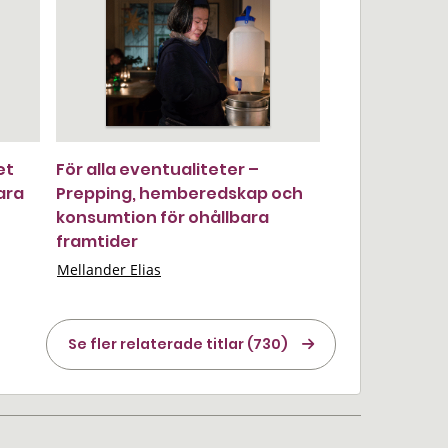
et
För alla eventualiteter –
ara
Prepping, hemberedskap och
konsumtion för ohållbara
framtider
Mellander Elias
Se fler relaterade titlar (730)