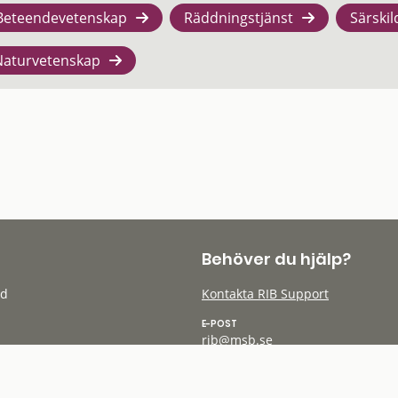
Beteendevetenskap
Räddningstjänst
Särskil
Naturvetenskap
Behöver du hjälp?
öd
Kontakta RIB Support
E-POST
rib@msb.se