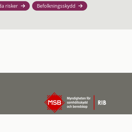
da risker
Befolkningsskydd