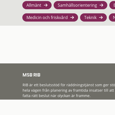
Allmänt
Samhällsorientering
Medicin och friskvård
Teknik
MSB RIB
RIB är ett beslutsstöd för räddningstjänst som ger st
hela vägen från planering av framtida insatser till att
fatta rätt beslut när olyckan är framme.
Tillgänglighet
Cookies