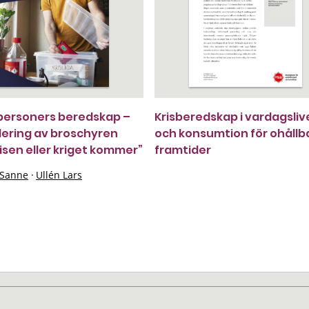
personers beredskap –
Krisberedskap i vardagsliv
ering av broschyren
och konsumtion för ohållb
isen eller kriget kommer”
framtider
 Sanne
·
Ullén Lars