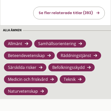
Se fler relaterade titlar (393)
ALLA ÄMNEN
Allmänt
Samhällsorientering
Beteendevetenskap
Räddningstjänst
Särskilda risker
Befolkningsskydd
Medicin och friskvård
Teknik
Naturvetenskap