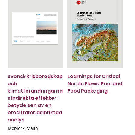
Svensk krisberedskap
Learnings for Critical
och
Nordic Flows: Fuel and
klimatförändringarna
Food Packaging
s indirekta effekter :
betydelsen av en
bred framtidsinriktad
analys
Mobjörk, Malin