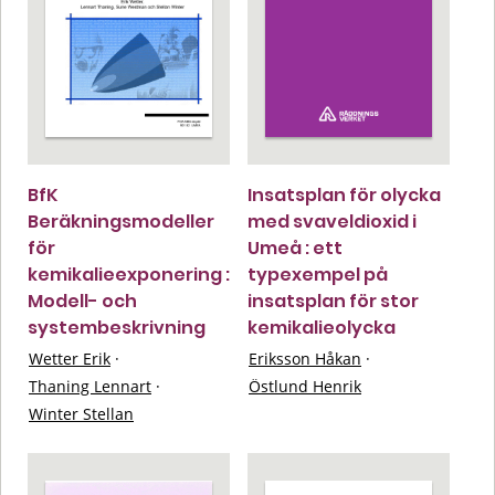
BfK
Insatsplan för olycka
Beräkningsmodeller
med svaveldioxid i
för
Umeå : ett
kemikalieexponering :
typexempel på
Modell- och
insatsplan för stor
systembeskrivning
kemikalieolycka
Wetter Erik
·
Eriksson Håkan
·
Thaning Lennart
·
Östlund Henrik
Winter Stellan