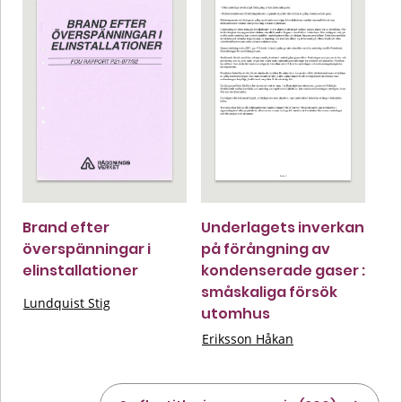
Brand efter
Underlagets inverkan
överspänningar i
på förångning av
elinstallationer
kondenserade gaser :
småskaliga försök
Lundquist Stig
utomhus
Eriksson Håkan