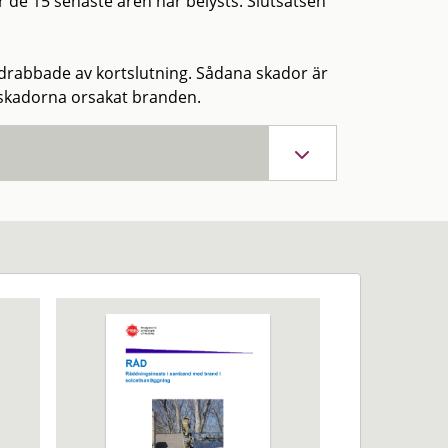
e 15 senaste åren har belysts. Slutsatsen
 drabbade av kortslutning. Sådana skador är
a skadorna orsakat branden.