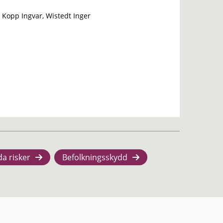
 Kopp Ingvar, Wistedt Inger
da risker
Befolkningsskydd