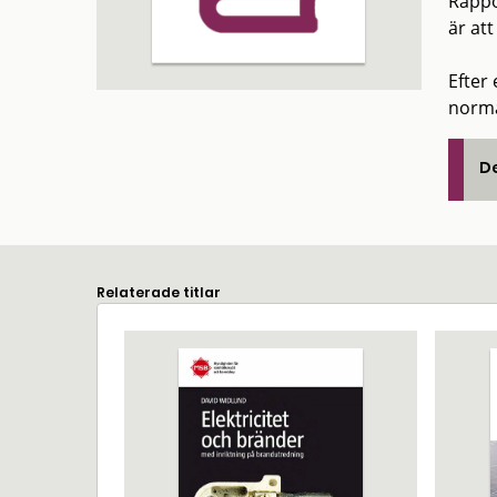
Rappo
är at
Efter
norma
De
Relaterade titlar