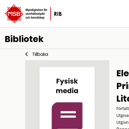
Bibliotek
Tillbaka
El
Pr
Li
Förfat
Utgiva
Utgivn