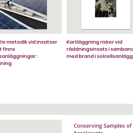
iv metodik vid insatser
Kartläggning risker vid
t finns
räddningsinsats i samban
lsanläggningar :
med brand i solcellsanläg
dning
Conserving Samples of 