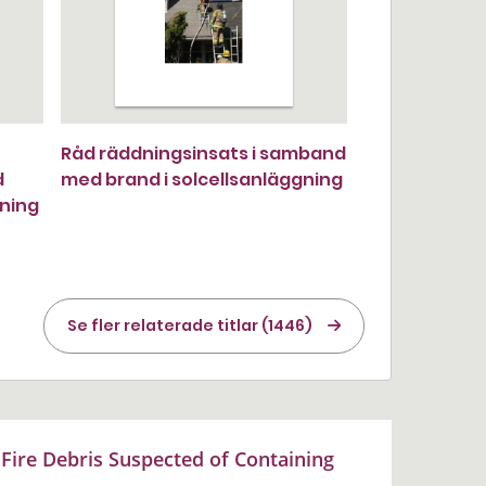
Råd räddningsinsats i samband
d
med brand i solcellsanläggning
gning
Se fler relaterade titlar (1446)
Fire Debris Suspected of Containing