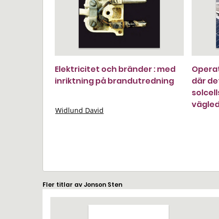
Elektricitet och bränder : med
Operat
inriktning på brandutredning
där de
solcel
vägle
Widlund David
Fler titlar av Jonson Sten