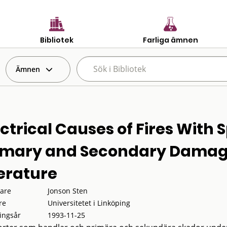
Bibliotek
Farliga ämnen
Ämnen
ectrical Causes of Fires With
imary and Secondary Damages
terature
tare
Jonson Sten
re
Universitetet i Linköping
ingsår
1993-11-25