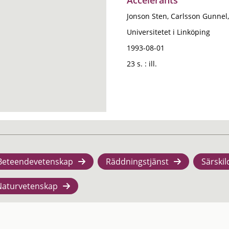
Accelerants
Jonson Sten, Carlsson Gunnel,
Universitetet i Linköping
1993-08-01
23 s. : ill.
Beteendevetenskap
Räddningstjänst
Särskil
Naturvetenskap