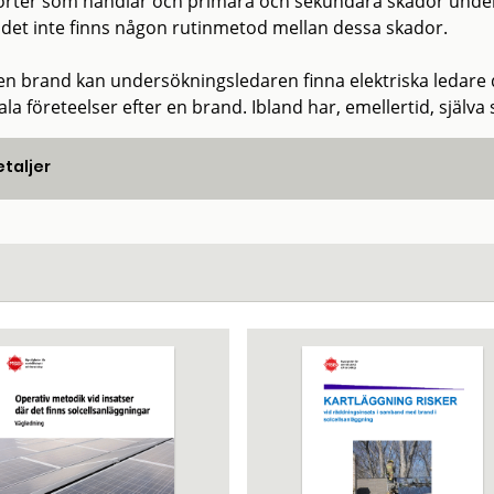
rter som handlar och primära och sekundära skador under d
t det inte finns någon rutinmetod mellan dessa skador.
 en brand kan undersökningsledaren finna elektriska ledare
la företeelser efter en brand. Ibland har, emellertid, själv
taljer