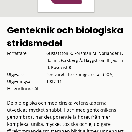
Genteknik och biologiska
stridsmedel
Författare
Gustafsson K, Forsman M, Norlander L,
Bölin I, Forsberg Å, Häggström B, Jaurin
B, Rosqvist R
Utgivare
Försvarets forskningsanstalt (FOA)
Utgivningsår
1987-11
Huvudinnehåll
De biologiska och medicinska vetenskaperna
utvecklas mycket snabbt. I och med genteknikens
genombrott har det potentiella hotet från mer
komplexa, unika, mycket toxiska och ej tidigare
förekommande smittämnen blivit alltmer uppenbart.