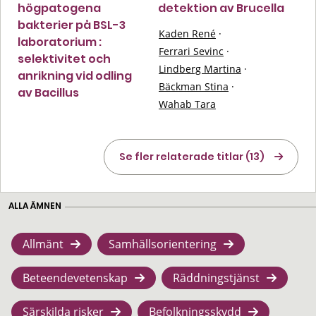
högpatogena
detektion av Brucella
bakterier på BSL-3
Kaden René
·
laboratorium :
Ferrari Sevinc
·
selektivitet och
Lindberg Martina
·
anrikning vid odling
Bäckman Stina
·
av Bacillus
Wahab Tara
Se fler relaterade titlar (13)
ALLA ÄMNEN
Allmänt
Samhällsorientering
Beteendevetenskap
Räddningstjänst
Särskilda risker
Befolkningsskydd