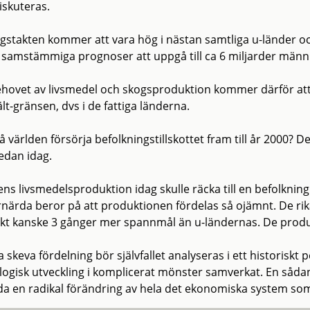
iskuteras.
gstakten kommer att vara hög i nästan samtliga u-länder o
t samstämmiga prognoser att uppgå till ca 6 miljarder männi
hovet av livsmedel och skogsproduktion kommer därför att 
lt-gränsen, dvs i de fattiga länderna.
 världen försörja befolkningstillskottet fram till år 2000? D
redan idag.
ens livsmedelsproduktion idag skulle räcka till en befolknin
närda beror på att produktionen fördelas så ojämnt. De rik
ekt kanske 3 gånger mer spannmål än u-ländernas. De produ
skeva fördelning bör självfallet analyseras i ett historiskt 
logisk utveckling i komplicerat mönster samverkat. En sådan
da en radikal förändring av hela det ekonomiska system som 