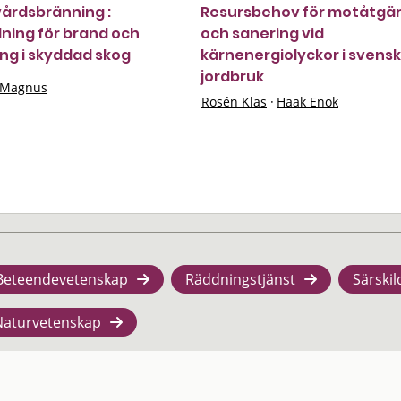
årdsbränning :
Resursbehov för motåtgä
ning för brand och
och sanering vid
ng i skyddad skog
kärnenergiolyckor i svensk
jordbruk
 Magnus
Rosén Klas
·
Haak Enok
Beteendevetenskap
Räddningstjänst
Särskil
Naturvetenskap