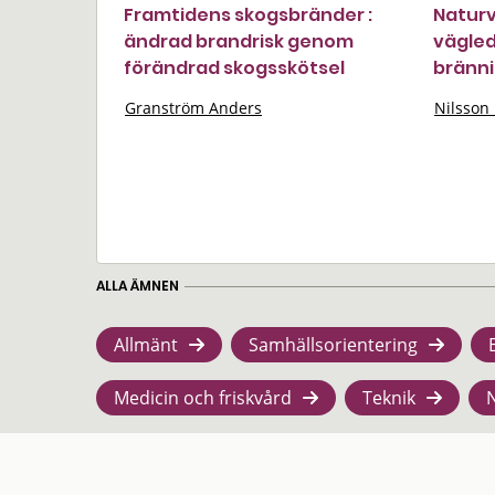
Framtidens skogsbränder :
Naturv
ändrad brandrisk genom
vägled
förändrad skogsskötsel
bränni
Granström Anders
Nilsson
ALLA ÄMNEN
Allmänt
Samhällsorientering
Medicin och friskvård
Teknik