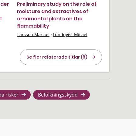
rder
Preliminary study on the role of
moisture and extractives of
t
ornamental plants on the
flammability
Larsson Marcus
·
Lundqvist Micael
Se fler relaterade titlar (9)
da risker
Befolkningsskydd