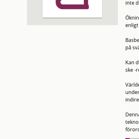
inte d
Öknin
enlig
Basbe
på svä
Kan då
ske -
Värld
under
indir
Denna 
tekno
föror