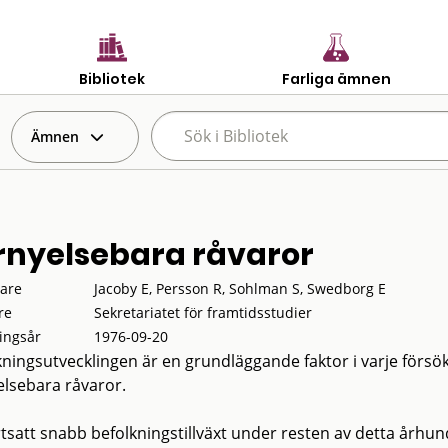
Bibliotek
Farliga ämnen
Ämnen
rnyelsebara råvaror
tare
Jacoby E, Persson R, Sohlman S, Swedborg E
re
Sekretariatet för framtidsstudier
ingsår
1976-09-20
kningsutvecklingen är en grundläggande faktor i varje försök
elsebara råvaror.
rtsatt snabb befolkningstillväxt under resten av detta århun