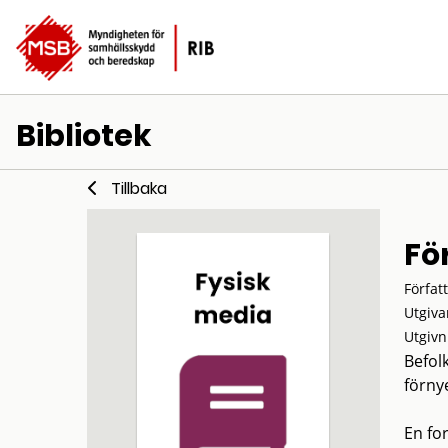
Bibliotek
Tillbaka
Fö
Förfat
Utgiva
Utgivn
Befol
förny
En fo