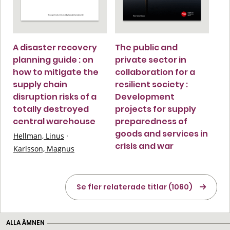
A disaster recovery
The public and
planning guide : on
private sector in
how to mitigate the
collaboration for a
supply chain
resilient society :
disruption risks of a
Development
totally destroyed
projects for supply
central warehouse
preparedness of
goods and services in
Hellman, Linus
·
crisis and war
Karlsson, Magnus
Se fler relaterade titlar (1060)
ALLA ÄMNEN