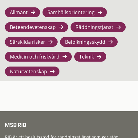
Allmänt
Samhällsorientering
Beteendevetenskap
Räddningstjänst
Särskilda risker
Befolkningsskydd
Medicin och friskvård
Teknik
Naturvetenskap
MSB RIB
RIB är ett beslutsstöd för räddningstjänst som ger stöd