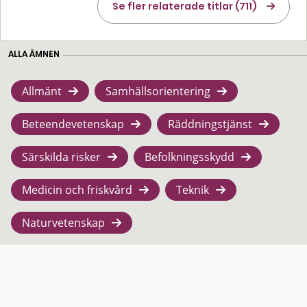
Se fler relaterade titlar (711)
ALLA ÄMNEN
Allmänt
Samhällsorientering
Beteendevetenskap
Räddningstjänst
Särskilda risker
Befolkningsskydd
Medicin och friskvård
Teknik
Naturvetenskap