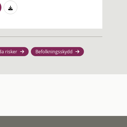
da risker
Befolkningsskydd