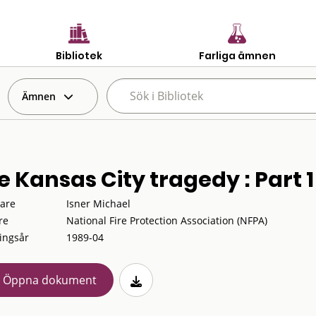
Bibliotek
Farliga ämnen
Ämnen
e Kansas City tragedy : Part 1
tare
Isner Michael
re
National Fire Protection Association (NFPA)
ingsår
1989-04
Öppna dokument