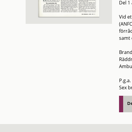
Del 1
Vid e
(ANFO,
förrå
samt e
Brand
Räddn
Ambula
P.g.a
Sex b
De