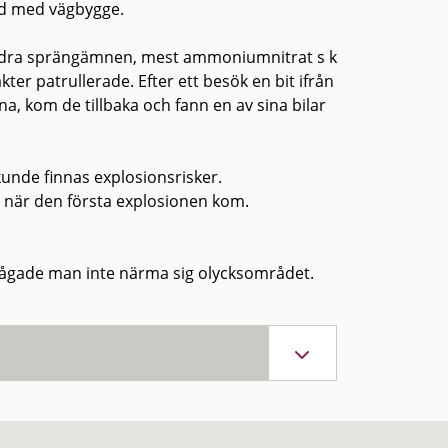
nd med vägbygge.
 andra sprängämnen, mest ammoniumnitrat s k
ter patrullerade. Efter ett besök en bit ifrån
a, kom de tillbaka och fann en av sina bilar
unde finnas explosionsrisker.
 när den första explosionen kom.
n vågade man inte närma sig olycksområdet.