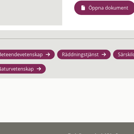
Öppna dokument
Beteendevetenskap
Räddningstjänst
Särskil
Naturvetenskap