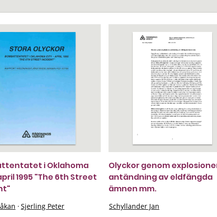
ttentatet i Oklahoma
Olyckor genom explosione
april 1995 "The 6th Street
antändning av eldfängda
nt"
ämnen mm.
Håkan
·
Sjerling Peter
Schyllander Jan