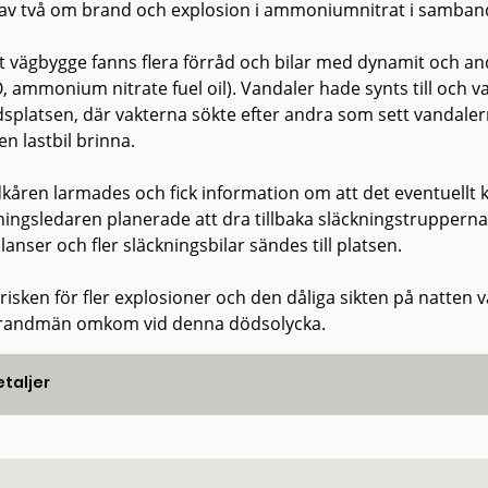
 av två om brand och explosion i ammoniumnitrat i samba
tt vägbygge fanns flera förråd och bilar med dynamit och
 ammonium nitrate fuel oil). Vandaler hade synts till och vak
dsplatsen, där vakterna sökte efter andra som sett vandalern
n lastbil brinna.
kåren larmades och fick information om att det eventuellt k
ingsledaren planerade att dra tillbaka släckningstrupperna
nser och fler släckningsbilar sändes till platsen.
. risken för fler explosioner och den dåliga sikten på natte
randmän omkom vid denna dödsolycka.
taljer