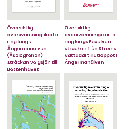
Översiktlig
Översiktlig
översvämningskarte
översvämningskarte
ring längs
ring längs Faxälven :
Ångermanälven
sträckan från Ströms
(Åselegrenen)
Vattudal till utloppet i
sträckan Volgsjön till
Ångermanälven
Bottenhavet