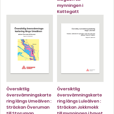
mynningen i
Kattegatt
Översiktlig
Översiktlig
översvämningskarte
översvämningskarte
ring längs Umeälven :
ring längs Luleälven :
Sträckan Överuman
Sträckan Jokkmokk
till Storuman
till mynningen i havet