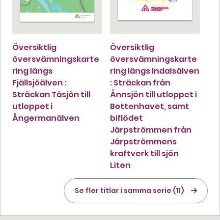
Översiktlig
Översiktlig
översvämningskarte
översvämningskarte
ring längs
ring längs Indalsälven
Fjällsjöälven :
: Sträckan från
Sträckan Tåsjön till
Ånnsjön till utloppet i
utloppet i
Bottenhavet, samt
Ångermanälven
biflödet
Järpströmmen från
Järpströmmens
kraftverk till sjön
Liten
Se fler titlar i samma serie (11)