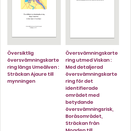
Översiktlig
Översvämningskarte
översvämningskarte
ring utmed Viskan :
ring längs Umeälven :
Med detaljerad
Sträckan Ajaure till
översvämningskarte
mynningen
ring för det
identifierade
området med
betydande
översvämningsrisk,
Boråsområdet,
Sträckan från
Mogden till