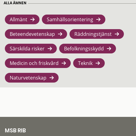
ALLA ÄMNEN
Allmänt
Samhällsorientering
Beteendevetenskap
Räddningstjänst
Särskilda risker
Befolkningsskydd
Medicin och friskvård
Teknik
Naturvetenskap
MSB RIB