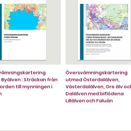
vämningskartering
Översvämningskartering
Byälven : Sträckan från
utmed Österdalälven,
jorden till mynningen i
Västerdalälven, Ore älv oc
n
Dalälven med biflödena
Lillälven och Faluån