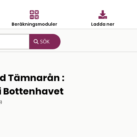
Beräkningsmoduler
Ladda ner
d Tämnarån :
i Bottenhavet
)