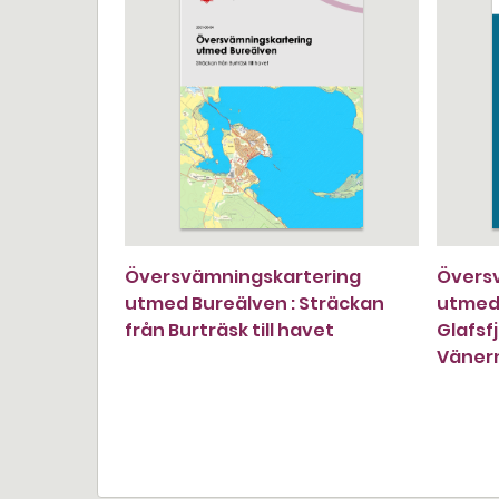
Översvämningskartering
Övers
utmed Bureälven : Sträckan
utmed 
från Burträsk till havet
Glafsf
Väner