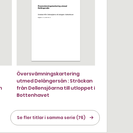
Översvämningskartering
utmed Delångersån : Sträckan
h
från Dellensjöarna till utloppet i
Bottenhavet
Se fler titlar i samma serie (76)