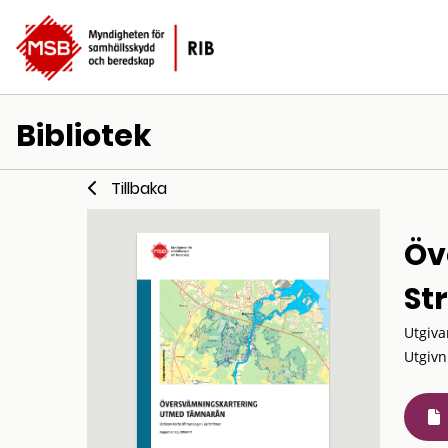
Bibliotek
Tillbaka
Öv
St
Utgiva
Utgivn