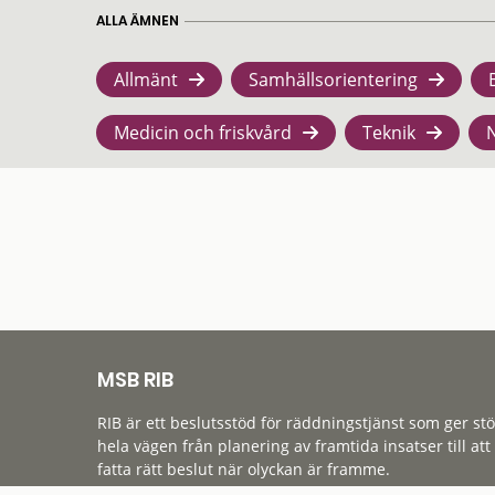
ALLA ÄMNEN
Allmänt
Samhällsorientering
Medicin och friskvård
Teknik
MSB RIB
RIB är ett beslutsstöd för räddningstjänst som ger st
hela vägen från planering av framtida insatser till att
fatta rätt beslut när olyckan är framme.