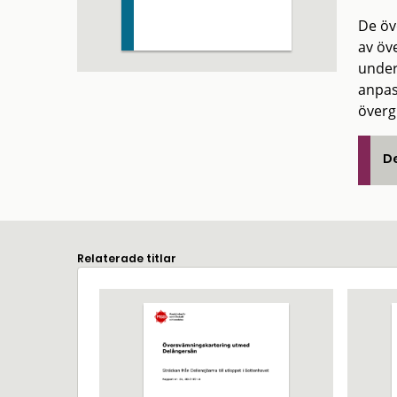
De öv
av öv
under
anpas
överg
De
Relaterade titlar