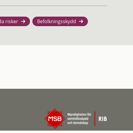
da risker
Befolkningsskydd