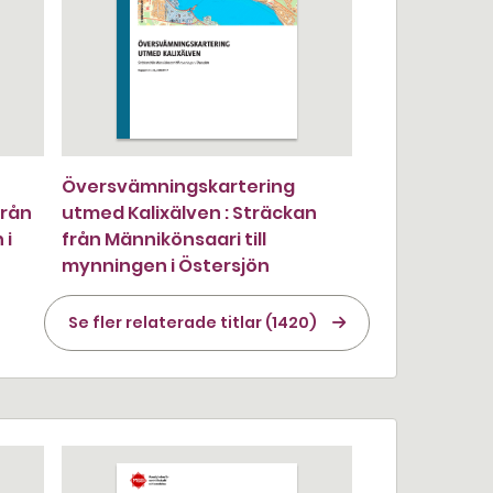
Översvämningskartering
från
utmed Kalixälven : Sträckan
 i
från Männikönsaari till
mynningen i Östersjön
Se fler relaterade titlar (1420)