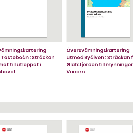
vämningskartering
Översvämningskartering
Testeboån : Sträckan
utmed Byälven : Sträckan 
ot till utloppet i
Glafsfjorden till mynningen
nhavet
Vänern