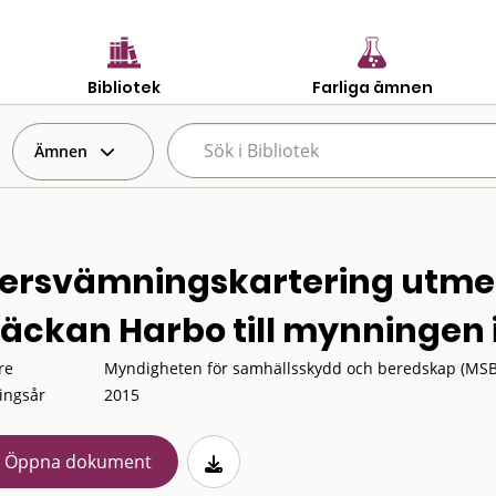
Bibliotek
Farliga ämnen
Ämnen
ersvämningskartering utme
räckan Harbo till mynningen 
re
Myndigheten för samhällsskydd och beredskap (MSB
ingsår
2015
Öppna dokument