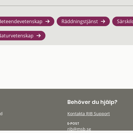
Beteendevetenskap
Räddningstjänst
Särskil
Naturvetenskap
Behöver du hjälp?
öd
Kontakta RIB Support
E-POST
rib@msb.se