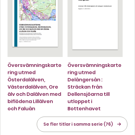
Översvämningskarte
Översvämningskarte
ring utmed
ring utmed
Österdalälven,
Delångersån :
Västerdalälven, Ore
Sträckan från
älv och Dalälven med
Dellensjöarna till
biflödena Lillälven
utloppet i
och Faluån
Bottenhavet
Se fler titlar i samma serie (76)