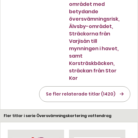
området med
betydande
översvämningsrisk,
Älvsby-området,
Sträckorna från
Varjisån till
mynningen i havet,
samt
Korsträskbäcken,
sträckan från Stor
Kor
Se fler relaterade titlar (1420)
Fler titlar i serie Översvämningskartering vattendrag