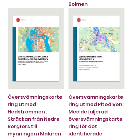
Bolmen
Översvämningskarte
Översvämningskarte
ring utmed
ring utmed Piteälven:
Hedströmmen :
Med detaljerad
Sträckan från Nedre
översvämningskarte
Borgfors till
ring för det
mynningen i Mälaren
identifierade