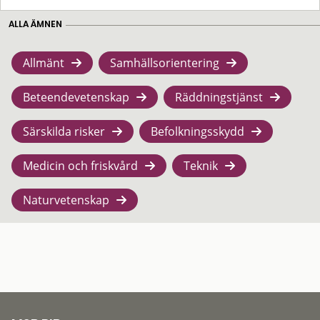
ALLA ÄMNEN
Allmänt
Samhällsorientering
Beteendevetenskap
Räddningstjänst
Särskilda risker
Befolkningsskydd
Medicin och friskvård
Teknik
Naturvetenskap