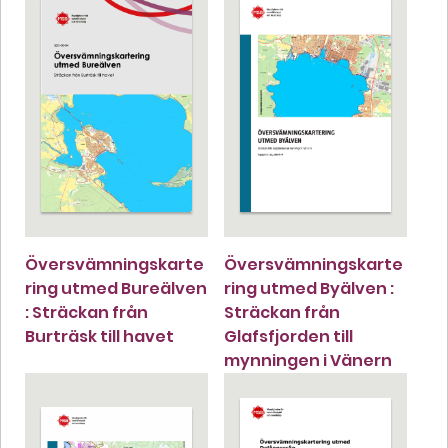
Översvämningskarte
Översvämningskarte
ring utmed Bureälven
ring utmed Byälven :
: Sträckan från
Sträckan från
Burträsk till havet
Glafsfjorden till
mynningen i Vänern