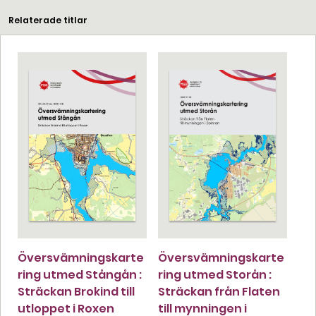
Relaterade titlar
Översvämningskarte
Översvämningskarte
ring utmed Stångån :
ring utmed Storån :
Sträckan Brokind till
Sträckan från Flaten
utloppet i Roxen
till mynningen i