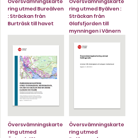
Översvämningskarte
Översvämningskarte
ring utmed Bureälven
ring utmed Byälven :
: Sträckan från
Sträckan från
Burträsk till havet
Glafsfjorden till
mynningen i Vänern
Översvämningskarte
Översvämningskarte
ring utmed
ring utmed