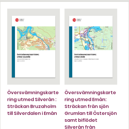
Översvämningskarte
Översvämningskarte
ring utmed Silverån :
ring utmed Emån:
Sträckan Bruzaholm
Sträckan från sjön
till Silverdalen i Emån
Grumlan till Östersjön
samt biflödet
Silverån från