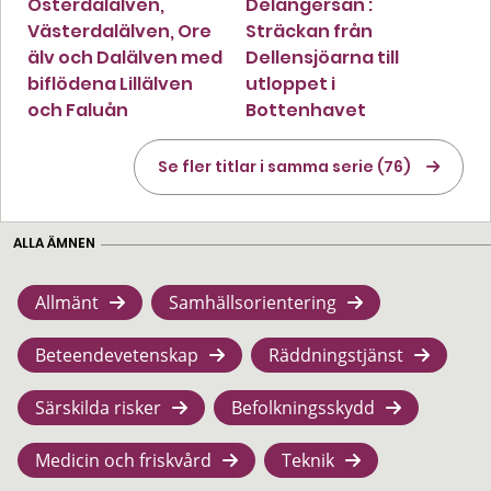
Österdalälven,
Delångersån :
Västerdalälven, Ore
Sträckan från
älv och Dalälven med
Dellensjöarna till
biflödena Lillälven
utloppet i
och Faluån
Bottenhavet
Se fler titlar i samma serie (76)
ALLA ÄMNEN
Allmänt
Samhällsorientering
Beteendevetenskap
Räddningstjänst
Särskilda risker
Befolkningsskydd
Medicin och friskvård
Teknik