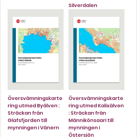
Silverdalen
Översvämningskarte
Översvämningskarte
ring utmed Byälven :
ring utmed Kalixälven
Sträckan från
: Sträckan från
Glafsfjorden till
Männikönsaari till
mynningen i Vänern
mynningen i
Östersjön