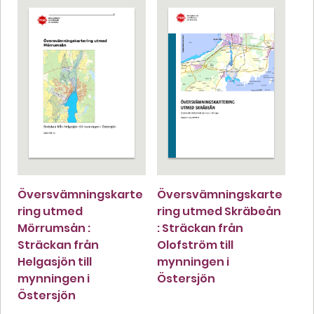
Översvämningskarte
Översvämningskarte
ring utmed
ring utmed Skräbeån
Mörrumsån :
: Sträckan från
Sträckan från
Olofström till
Helgasjön till
mynningen i
mynningen i
Östersjön
Östersjön