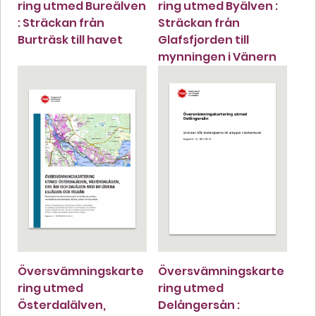
ring utmed Bureälven
ring utmed Byälven :
: Sträckan från
Sträckan från
Burträsk till havet
Glafsfjorden till
mynningen i Vänern
Översvämningskarte
Översvämningskarte
ring utmed
ring utmed
Österdalälven,
Delångersån :