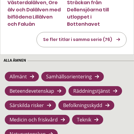
Västerdalälven, Ore
Sträckan från
älv och Dalälven med
Dellensjöarna till
biflödena Lillälven
utloppet i
och Faluån
Bottenhavet
Se fler titlar i samma serie (76)
ALLA ÄMNEN
Allmänt
Samhällsorientering
Beteendevetenskap
Räddningstjänst
Särskilda risker
Befolkningsskydd
Medicin och friskvård
Teknik
Naturvetenskap