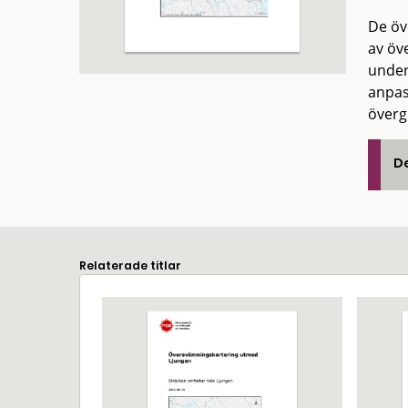
De öv
av öv
under
anpas
överg
De
Relaterade titlar