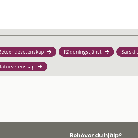
Beteendevetenskap
Räddningstjänst
Särskil
Naturvetenskap
Behöver du hjälp?