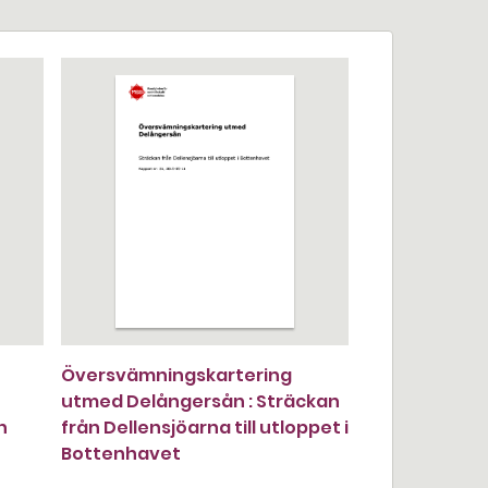
Översvämningskartering
utmed Delångersån : Sträckan
h
från Dellensjöarna till utloppet i
Bottenhavet