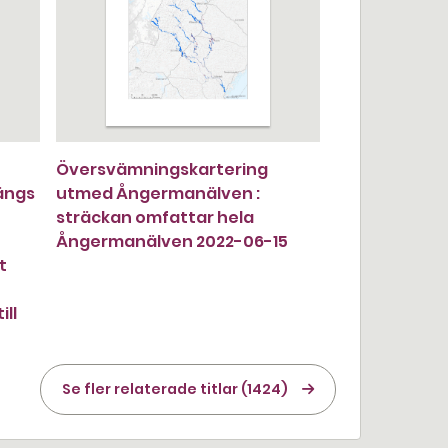
Översvämningskartering
ängs
utmed Ångermanälven :
sträckan omfattar hela
Ångermanälven 2022-06-15
t
ll
Se fler relaterade titlar (1424)