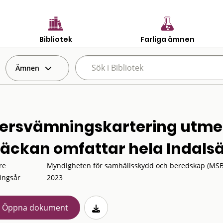
Bibliotek
Farliga ämnen
Ämnen
ersvämningskartering utmed
räckan omfattar hela Indals
re
Myndigheten för samhällsskydd och beredskap (MSB
ingsår
2023
Öppna dokument