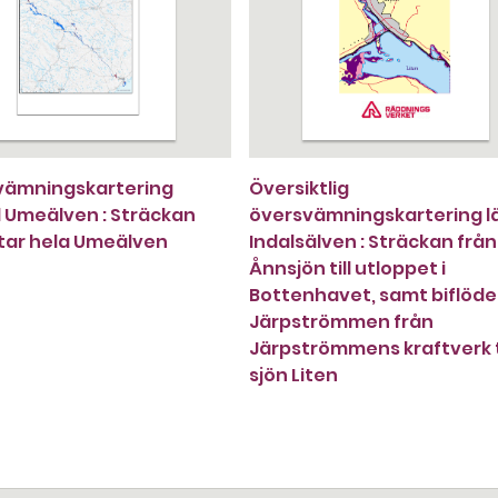
vämningskartering
Översiktlig
Umeälven : Sträckan
översvämningskartering l
tar hela Umeälven
Indalsälven : Sträckan från
Ånnsjön till utloppet i
Bottenhavet, samt biflöde
Järpströmmen från
Järpströmmens kraftverk ti
sjön Liten