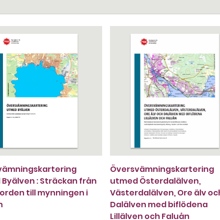
vämningskartering
Översvämningskartering
Byälven : Sträckan från
utmed Österdalälven,
jorden till mynningen i
Västerdalälven, Ore älv oc
n
Dalälven med biflödena
Lillälven och Faluån