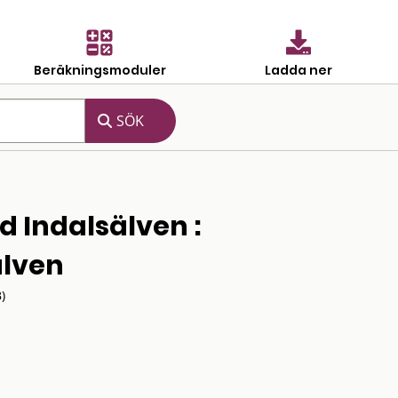
Beräkningsmoduler
Ladda ner
 Indalsälven :
älven
)