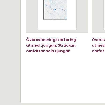
Översvämningskartering
Övers
utmed Ljungan: Sträckan
utmed 
omfattar hela Ljungan
omfat