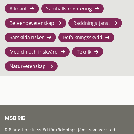
Allmänt
Samhällsorientering
Beteendevetenskap
Räddningstjänst
Särskilda risker
Befolkningsskydd
Medicin och friskvård
Teknik
Naturvetenskap
MSB RIB
RIB är ett beslutsstöd för räddningstjänst som ger stöd