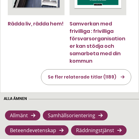
Rädda liv, rädda hem!
Samverkan med
frivilliga : frivilliga
försvarsorganisation
er kan stödja och
samarbeta med din
kommun
Se fler relaterade titlar (1189)
ALLA ÄMNEN
Allmänt
Samhällsorientering
Beteendevetenskap
Räddningstjänst