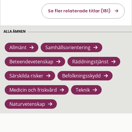
Se fler relaterade titlar (181)
ALLA ÄMNEN
Allmänt
Samhällsorientering
Beteendevetenskap
Räddningstjänst
Särskilda risker
Befolkningsskydd
Medicin och friskvård
Teknik
Naturvetenskap