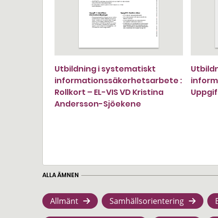
Utbildning i systematiskt
Utbild
informationssäkerhetsarbete :
inform
Rollkort – EL-VIS VD Kristina
Uppgif
Andersson-Sjöekene
ALLA ÄMNEN
Allmänt
Samhällsorientering