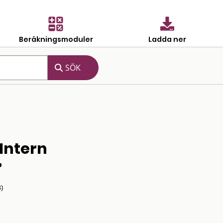
Beräkningsmoduler
Ladda ner
Intern
”
)