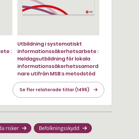
Utbildning i systematiskt
ete :
informationssäkerhetsarbete :
Heldagsutbildning för lokala
informationssäkerhetssamord
nare utifrån MSB:s metodstöd
Se fler relaterade titlar (1496)
da risker
Befolkningsskydd