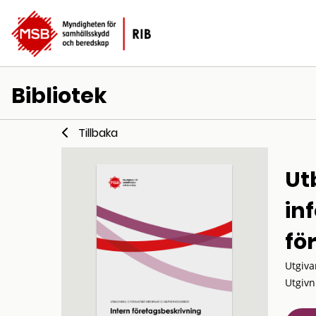
Bibliotek
Tillbaka
Ut
in
fö
Utgiva
Utgivn