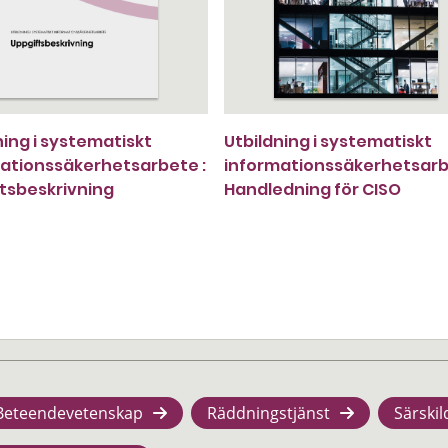
ning i systematiskt
Utbildning i systematiskt
ationssäkerhetsarbete :
informationssäkerhetsarb
tsbeskrivning
Handledning för CISO
Beteendevetenskap
Räddningstjänst
Särskil