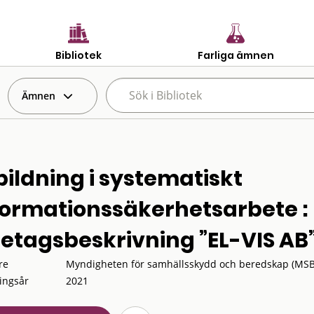
Bibliotek
Farliga ämnen
Ämnen
bildning i systematiskt
formationssäkerhetsarbete : 
retagsbeskrivning ”EL-VIS AB
re
Myndigheten för samhällsskydd och beredskap (MSB
ingsår
2021