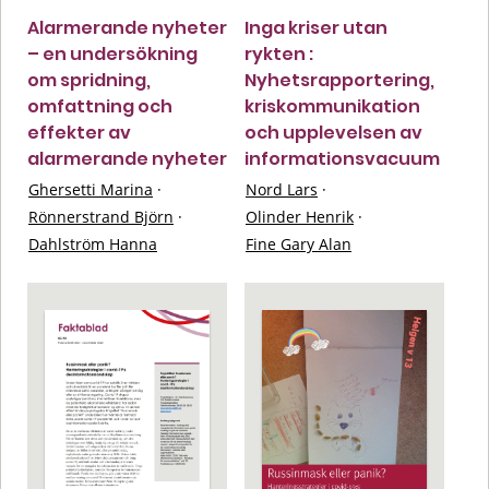
Alarmerande nyheter
Inga kriser utan
– en undersökning
rykten :
om spridning,
Nyhetsrapportering,
omfattning och
kriskommunikation
effekter av
och upplevelsen av
alarmerande nyheter
informationsvacuum
Ghersetti Marina
·
Nord Lars
·
Rönnerstrand Björn
·
Olinder Henrik
·
Dahlström Hanna
Fine Gary Alan