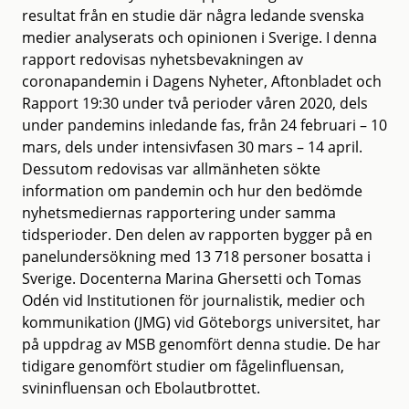
resultat från en studie där några ledande svenska
medier analyserats och opinionen i Sverige. I denna
rapport redovisas nyhetsbevakningen av
coronapandemin i Dagens Nyheter, Aftonbladet och
Rapport 19:30 under två perioder våren 2020, dels
under pandemins inledande fas, från 24 februari – 10
mars, dels under intensivfasen 30 mars – 14 april.
Dessutom redovisas var allmänheten sökte
information om pandemin och hur den bedömde
nyhetsmediernas rapportering under samma
tidsperioder. Den delen av rapporten bygger på en
panelundersökning med 13 718 personer bosatta i
Sverige. Docenterna Marina Ghersetti och Tomas
Odén vid Institutionen för journalistik, medier och
kommunikation (JMG) vid Göteborgs universitet, har
på uppdrag av MSB genomfört denna studie. De har
tidigare genomfört studier om fågelinfluensan,
svininfluensan och Ebolautbrottet.