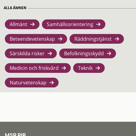
ALLA ÄMNEN
Allmänt
Samhällsorientering
Beteendevetenskap
Räddningstjänst
Särskilda risker
Befolkningsskydd
Medicin och friskvård
Teknik
Naturvetenskap
MSB RIB