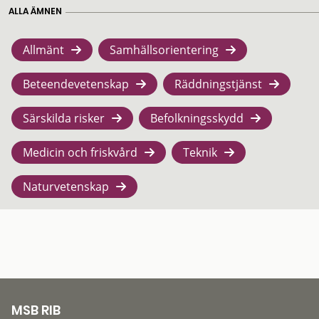
ALLA ÄMNEN
Allmänt
Samhällsorientering
Beteendevetenskap
Räddningstjänst
Särskilda risker
Befolkningsskydd
Medicin och friskvård
Teknik
Naturvetenskap
MSB RIB