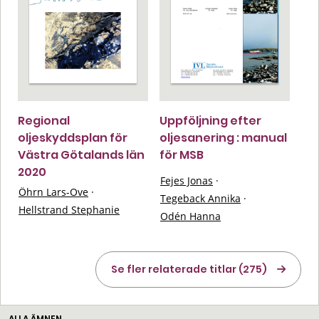
Regional
Uppföljning efter
oljeskyddsplan för
oljesanering : manual
Västra Götalands län
för MSB
2020
Fejes Jonas
·
Öhrn Lars-Ove
·
Tegeback Annika
·
Hellstrand Stephanie
Odén Hanna
Se fler relaterade titlar (275)
ALLA ÄMNEN