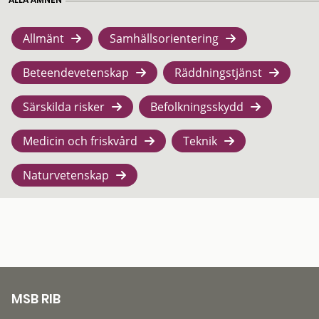
Allmänt
Samhällsorientering
Beteendevetenskap
Räddningstjänst
Särskilda risker
Befolkningsskydd
Medicin och friskvård
Teknik
Naturvetenskap
MSB RIB