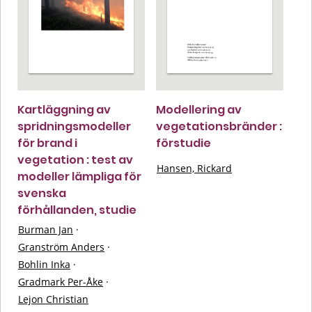
Kartläggning av
Modellering av
spridningsmodeller
vegetationsbränder :
för brand i
förstudie
vegetation : test av
Hansen, Rickard
modeller lämpliga för
svenska
förhållanden, studie
Burman Jan
·
Granström Anders
·
Bohlin Inka
·
Gradmark Per-Åke
·
Lejon Christian