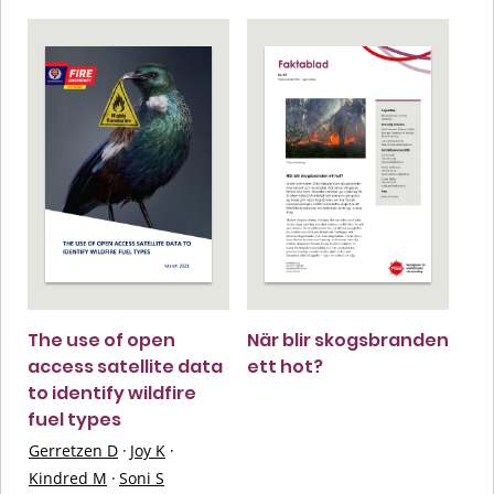
The use of open
När blir skogsbranden
access satellite data
ett hot?
to identify wildfire
fuel types
Gerretzen D
·
Joy K
·
Kindred M
·
Soni S