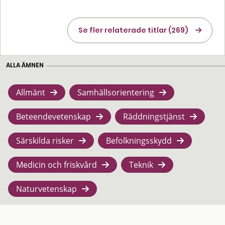
Se fler relaterade titlar (269)
ALLA ÄMNEN
Allmänt
Samhällsorientering
Beteendevetenskap
Räddningstjänst
Särskilda risker
Befolkningsskydd
Medicin och friskvård
Teknik
Naturvetenskap