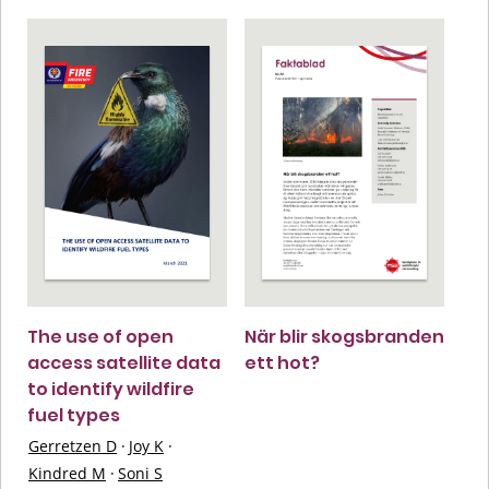
The use of open
När blir skogsbranden
access satellite data
ett hot?
to identify wildfire
fuel types
Gerretzen D
·
Joy K
·
Kindred M
·
Soni S