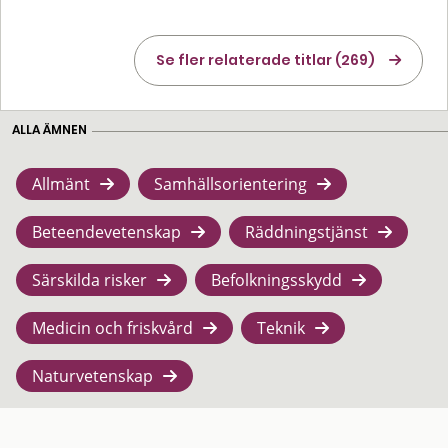
Se fler relaterade titlar (269)
ALLA ÄMNEN
Allmänt
Samhällsorientering
Beteendevetenskap
Räddningstjänst
Särskilda risker
Befolkningsskydd
Medicin och friskvård
Teknik
Naturvetenskap