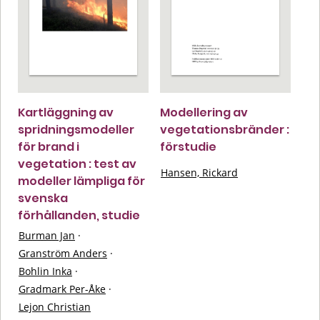
Kartläggning av
Modellering av
spridningsmodeller
vegetationsbränder :
för brand i
förstudie
vegetation : test av
Hansen, Rickard
modeller lämpliga för
svenska
förhållanden, studie
Burman Jan
·
Granström Anders
·
Bohlin Inka
·
Gradmark Per-Åke
·
Lejon Christian