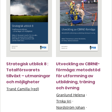
Strategisk utblick 8 :
Utveckling av CBRNE-
Totalförsvarets
förmåga: metodstöd
tillväxt – utmaningar
för utformning av
och möjligheter
utbildning, träning
och övning
Trané Camilla [red]
Granlund Helena
·
Trnka Jiri
·
Nordström Johan
·