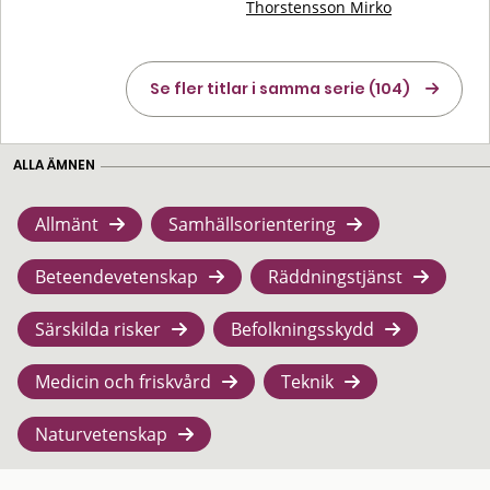
Thorstensson Mirko
Se fler titlar i samma serie (104)
ALLA ÄMNEN
Allmänt
Samhällsorientering
Beteendevetenskap
Räddningstjänst
Särskilda risker
Befolkningsskydd
Medicin och friskvård
Teknik
Naturvetenskap