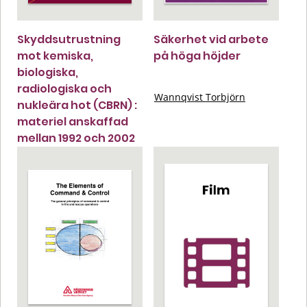
Skyddsutrustning
Säkerhet vid arbete
mot kemiska,
på höga höjder
biologiska,
radiologiska och
Wannqvist Torbjörn
nukleära hot (CBRN) :
materiel anskaffad
mellan 1992 och 2002