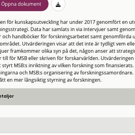
Öppna dokument
en för kunskapsutveckling har under 2017 genomfört en ut
ningsstrategi. Data har samlats in via intervjuer samt geno
r och handböcker för forskningsarbetet samt genomförda u
mrådet. Utvärderingen visar att det inte är tydligt vem elle
vjuer framkommer olika syn på det, någon anser att strategin
 till för MSB eller skriven för forskarvärlden. Utvärderinge
gt styrt MSB:s inriktning av vilken forskning som finansiera
ningarna och MSB:s organisering av forskningssamordnare. D
ått en mer långsiktig styrning av forskningen.
taljer