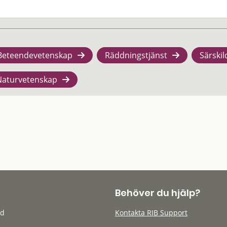
Beteendevetenskap
Räddningstjänst
Särskil
Naturvetenskap
Behöver du hjälp?
öd
Kontakta RIB Support