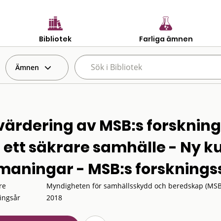
Bibliotek
Farliga ämnen
Ämnen
värdering av MSB:s forsknings
r ett säkrare samhälle - Ny 
maningar - MSB:s forskningss
re
Myndigheten för samhällsskydd och beredskap (MSB
ingsår
2018