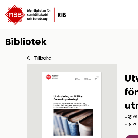
Bibliotek
Tillbaka
Ut
fö
ut
Utgiva
Utgivn