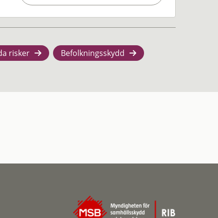
da risker
Befolkningsskydd