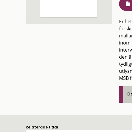
Enhet
forsk
malla
inom o
inter
den är
tydli
utlys
MSB f
De
Relaterade titlar