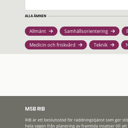
ALLA ÄMNEN
Allmänt
Samhällsorientering
Medicin och friskvård
Teknik
MSB RIB
RIB är ett beslutsstöd för räddningstjänst som ger st
hela vägen från planering av framtida insatser till att