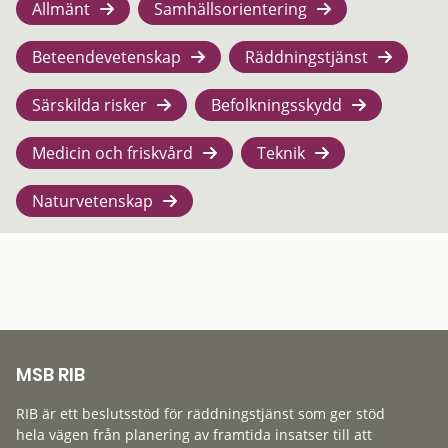
Allmänt
Samhällsorientering
Beteendevetenskap
Räddningstjänst
Särskilda risker
Befolkningsskydd
Medicin och friskvård
Teknik
Naturvetenskap
MSB RIB
RIB är ett beslutsstöd för räddningstjänst som ger stöd
hela vägen från planering av framtida insatser till att