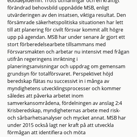
ebolaepidemin. Trots utmaningar och en kraftigt
förändrad behovsbild uppnådde MSB, enligt
utvärderingen av den insatsen, viktiga resultat. Den
försämrade säkerhetspolitiska situationen har lett
till att planering för civilt försvar kommit allt högre
upp på agendan. MSB har under senare år gjort ett
stort förberedelsearbete tillsammans med
Försvarsmakten och arbetar nu intensivt med frågan
utifrån regeringens inriktning i
planeringsanvisningar och uppdrag om gemensam
grundsyn för totalförsvaret. Perspektivet höjd
beredskap flätas nu successivt in i många av
myndighetens utvecklingsprocesser och kommer
således att påverka arbetet inom
samverkansområdena, fördelningen av anslag 2:4
Krisberedskap, myndigheternas arbete med risk-
och sårbarhetsanalyser och mycket annat. MSB har
under 2015 också lagt ner kraft på att utveckla
förmågan att identifiera och möta