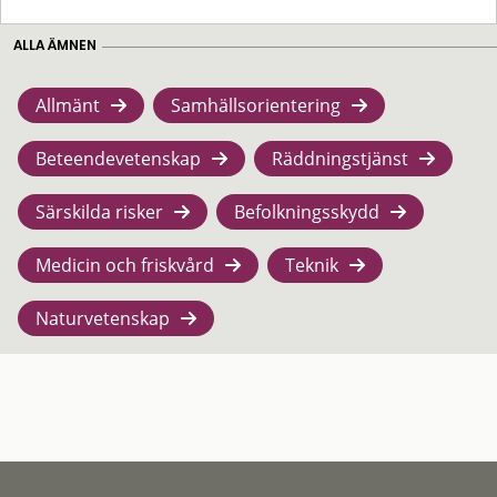
ALLA ÄMNEN
Allmänt
Samhällsorientering
Beteendevetenskap
Räddningstjänst
Särskilda risker
Befolkningsskydd
Medicin och friskvård
Teknik
Naturvetenskap