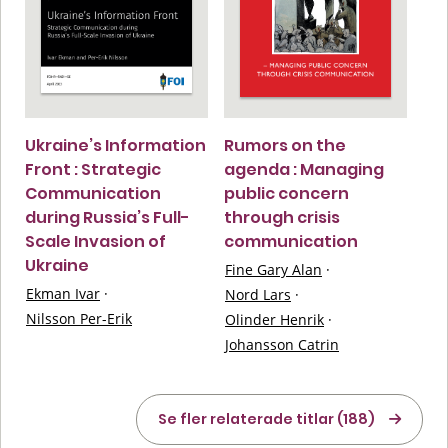
Ukraine’s Information
Rumors on the
Front : Strategic
agenda : Managing
Communication
public concern
during Russia’s Full-
through crisis
Scale Invasion of
communication
Ukraine
Fine Gary Alan
·
Ekman Ivar
·
Nord Lars
·
Nilsson Per-Erik
Olinder Henrik
·
Johansson Catrin
Se fler relaterade titlar (188)