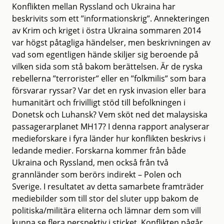
Konflikten mellan Ryssland och Ukraina har
beskrivits som ett ”informationskrig”. Annekteringen
av Krim och kriget i östra Ukraina sommaren 2014
var högst påtagliga händelser, men beskrivningen av
vad som egentligen hände skiljer sig beroende på
vilken sida som stå bakom berättelsen. Är de ryska
rebellerna ”terrorister” eller en ”folkmilis” som bara
försvarar ryssar? Var det en rysk invasion eller bara
humanitärt och frivilligt stöd till befolkningen i
Donetsk och Luhansk? Vem sköt ned det malaysiska
passagerarplanet MH17? I denna rapport analyserar
medieforskare i fyra länder hur konflikten beskrivs i
ledande medier. Forskarna kommer från både
Ukraina och Ryssland, men också från två
grannländer som berörs indirekt – Polen och
Sverige. I resultatet av detta samarbete framträder
mediebilder som till stor del sluter upp bakom de
politiska/militära eliterna och lämnar dem som vill
kunna se flera perspektiv i sticket. Konflikten pågår