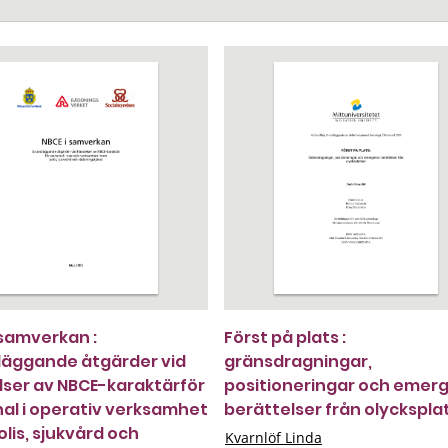
 samverkan :
Först på plats :
äggande åtgärder vid
gränsdragningar,
ser av NBCE-karaktärför
positioneringar och emerg
al i operativ verksamhet
berättelser från olyckspla
lis, sjukvård och
Kvarnlöf Linda