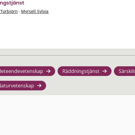
ngstjänst
 Torbjörn
·
Myrsell Sylvia
Beteendevetenskap
Räddningstjänst
Särskil
Naturvetenskap