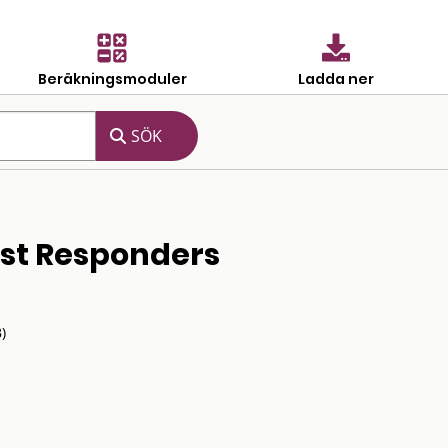
Beräkningsmoduler
Ladda ner
rst Responders
)