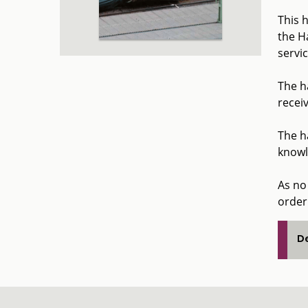
This 
the H
servi
The h
receiv
The h
knowl
As no 
order
De