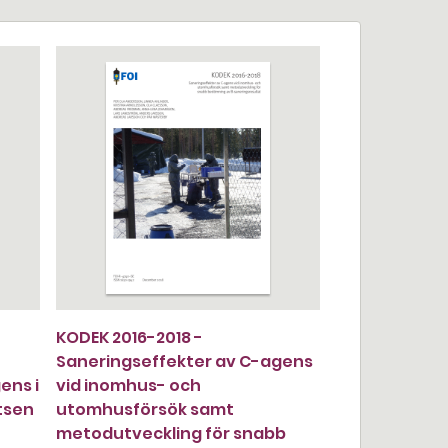
KODEK 2016-2018 -
Saneringseffekter av C-agens
ens i
vid inomhus- och
tsen
utomhusförsök samt
metodutveckling för snabb