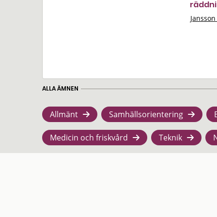
räddni
Jansson
ALLA ÄMNEN
Allmänt
Samhällsorientering
Medicin och friskvård
Teknik