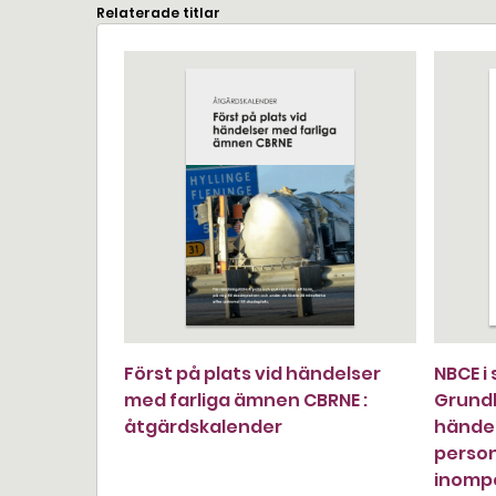
Relaterade titlar
Först på plats vid händelser
NBCE i
med farliga ämnen CBRNE :
Grundl
åtgärdskalender
händel
person
inompo